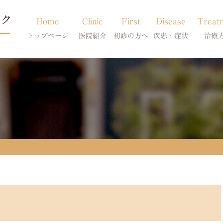
Home
Clinic
First
Disease
Treat
トップページ
医院紹介
初診の方へ
疾患・症状
治療
当院のご紹介
初診の方へ
アトピー・アレルギー
皮膚科特別診
獣医師紹介
オンライン診療
膿皮症・脂漏症
体質改善・食
求人案内
東京サテライト
脱毛症・アロペシアX
スキンケア療
アポキルが効かない皮膚病