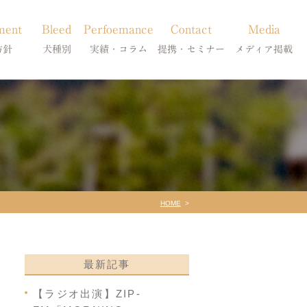
ment
Bleed
Perfoemance
Contact
Media
方針
犬種別
実績・コラム
提携・セミナー
メディア掲載
療
柴犬の皮膚病
犬種別
診療提携・セミナー開催
メディア掲載
事療法
シーズーの皮膚病
症状別
法
フレンチブルドッグの皮膚病
コラム「皮膚科のいろは」
トイプードルの皮膚病
天真爛漫ブログ
HOME
最新記事
【ラジオ出演】ZIP-