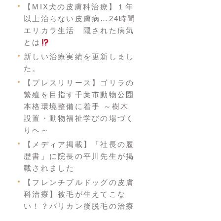
【MIX犬の皮膚科治療】１年
以上治らない皮膚病…24時間
エリカラ生活 隠された病気
とは
新しい治療実績を更新しまし
た。
【プレスリリース】ゴリラの
繁殖を目指す千葉市動物公園
本格環境整備に着手 ～樹木
設置・動物福祉学びの場づく
りへ～
【メディア掲載】「社長の履
歴書」に院長の平川先生が掲
載されました
【フレンチブルドッグの皮膚
科治療】被毛が生えてこな
い！？バリカン後脱毛の治療