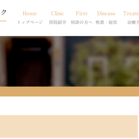
Home
Clinic
First
Disease
Treat
トップページ
医院紹介
初診の方へ
疾患・症状
治療
当院のご紹介
初診の方へ
アトピー・アレルギー
皮膚科特別診
獣医師紹介
オンライン診療
膿皮症・脂漏症
体質改善・食
求人案内
東京サテライト
脱毛症・アロペシアX
スキンケア療
アポキルが効かない皮膚病