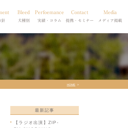
ment
Bleed
Perfoemance
Contact
Media
方針
犬種別
実績・コラム
提携・セミナー
メディア掲載
療
柴犬の皮膚病
犬種別
診療提携・セミナー開催
メディア掲載
事療法
シーズーの皮膚病
症状別
法
フレンチブルドッグの皮膚病
コラム「皮膚科のいろは」
トイプードルの皮膚病
天真爛漫ブログ
HOME
最新記事
【ラジオ出演】ZIP-