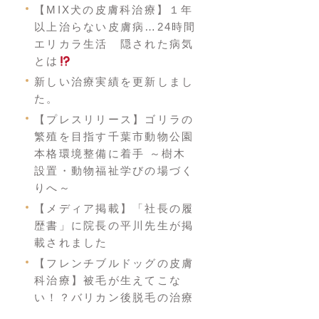
【MIX犬の皮膚科治療】１年
以上治らない皮膚病…24時間
エリカラ生活 隠された病気
とは
新しい治療実績を更新しまし
た。
【プレスリリース】ゴリラの
繁殖を目指す千葉市動物公園
本格環境整備に着手 ～樹木
設置・動物福祉学びの場づく
りへ～
【メディア掲載】「社長の履
歴書」に院長の平川先生が掲
載されました
【フレンチブルドッグの皮膚
科治療】被毛が生えてこな
い！？バリカン後脱毛の治療