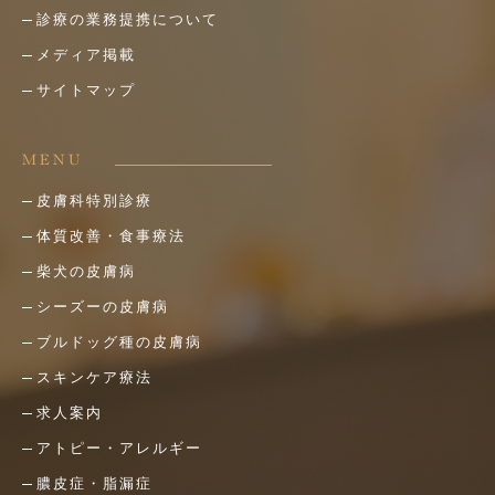
診療の業務提携について
メディア掲載
サイトマップ
MENU
皮膚科特別診療
体質改善・食事療法
柴犬の皮膚病
シーズーの皮膚病
ブルドッグ種の皮膚病
スキンケア療法
求人案内
アトピー・アレルギー
膿皮症・脂漏症