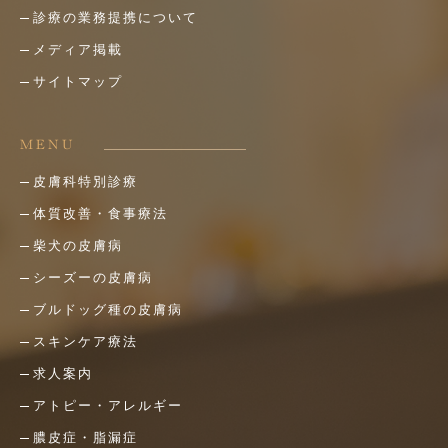
診療の業務提携について
メディア掲載
サイトマップ
MENU
皮膚科特別診療
体質改善・食事療法
柴犬の皮膚病
シーズーの皮膚病
ブルドッグ種の皮膚病
スキンケア療法
求人案内
アトピー・アレルギー
膿皮症・脂漏症