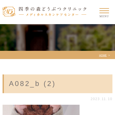
HOME
A082_b (2)
2023.11.10