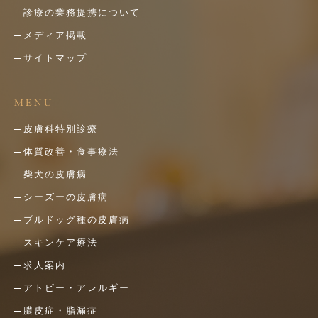
診療の業務提携について
メディア掲載
サイトマップ
MENU
皮膚科特別診療
体質改善・食事療法
柴犬の皮膚病
シーズーの皮膚病
ブルドッグ種の皮膚病
スキンケア療法
求人案内
アトピー・アレルギー
膿皮症・脂漏症