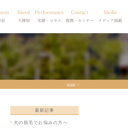
ment
Bleed
Perfoemance
Contact
Media
方針
犬種別
実績・コラム
提携・セミナー
メディア掲載
療
柴犬の皮膚病
犬種別
診療提携・セミナー開催
メディア掲載
事療法
シーズーの皮膚病
症状別
法
フレンチブルドッグの皮膚病
コラム「皮膚科のいろは」
トイプードルの皮膚病
天真爛漫ブログ
HOME
最新記事
犬の脱毛でお悩みの方へ