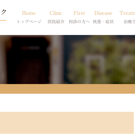
Home
Clinic
First
Disease
Treat
トップページ
医院紹介
初診の方へ
疾患・症状
治療
当院のご紹介
初診の方へ
アトピー・アレルギー
皮膚科特別診
獣医師紹介
オンライン診療
膿皮症・脂漏症
体質改善・食
求人案内
東京サテライト
脱毛症・アロペシアX
スキンケア療
アポキルが効かない皮膚病