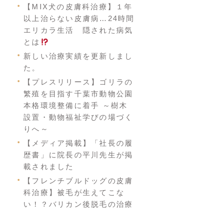
【MIX犬の皮膚科治療】１年
以上治らない皮膚病…24時間
エリカラ生活 隠された病気
とは
新しい治療実績を更新しまし
た。
【プレスリリース】ゴリラの
繁殖を目指す千葉市動物公園
本格環境整備に着手 ～樹木
設置・動物福祉学びの場づく
りへ～
【メディア掲載】「社長の履
歴書」に院長の平川先生が掲
載されました
【フレンチブルドッグの皮膚
科治療】被毛が生えてこな
い！？バリカン後脱毛の治療