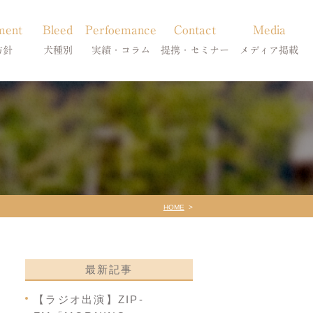
ment
Bleed
Perfoemance
Contact
Media
方針
犬種別
実績・コラム
提携・セミナー
メディア掲載
療
柴犬の皮膚病
犬種別
診療提携・セミナー開催
メディア掲載
事療法
シーズーの皮膚病
症状別
法
フレンチブルドッグの皮膚病
コラム「皮膚科のいろは」
トイプードルの皮膚病
天真爛漫ブログ
HOME
最新記事
【ラジオ出演】ZIP-