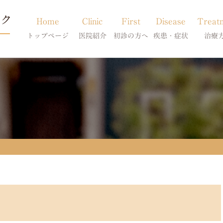
Home
Clinic
First
Disease
Treat
トップページ
医院紹介
初診の方へ
疾患・症状
治療
当院のご紹介
初診の方へ
アトピー・アレルギー
皮膚科特別診
獣医師紹介
オンライン診療
膿皮症・脂漏症
体質改善・食
求人案内
東京サテライト
脱毛症・アロペシアX
スキンケア療
アポキルが効かない皮膚病