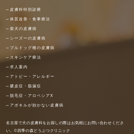
皮膚科特別診療
体質改善・食事療法
柴犬の皮膚病
シーズーの皮膚病
ブルドッグ種の皮膚病
スキンケア療法
求人案内
アトピー・アレルギー
膿皮症・脂漏症
脱毛症・アロペシアX
アポキルが効かない皮膚病
名古屋で犬の皮膚科をお探しの際はお気軽にお問い合わせくださ
い。©四季の森どうぶつクリニック