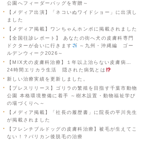
公園へフィーダーバッグを寄贈～
【メディア出演】「ネコいぬワイドショー」に出演し
ました
【メディア掲載】ワンちゃんホンポに掲載されました
【全国往診レポート】 あなたの街へ犬の皮膚科専門
ドクターが会いに行きます
～九州・沖縄編 ゴー
ルデンウィーク2026～
【MIX犬の皮膚科治療】１年以上治らない皮膚病…
24時間エリカラ生活 隠された病気とは
新しい治療実績を更新しました。
【プレスリリース】ゴリラの繁殖を目指す千葉市動物
公園 本格環境整備に着手 ～樹木設置・動物福祉学び
の場づくりへ～
【メディア掲載】「社長の履歴書」に院長の平川先生
が掲載されました
【フレンチブルドッグの皮膚科治療】被毛が生えてこ
ない！？バリカン後脱毛の治療