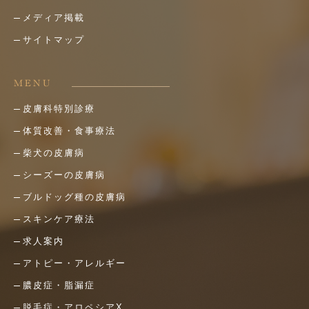
メディア掲載
サイトマップ
MENU
皮膚科特別診療
体質改善・食事療法
柴犬の皮膚病
シーズーの皮膚病
ブルドッグ種の皮膚病
スキンケア療法
求人案内
アトピー・アレルギー
膿皮症・脂漏症
脱毛症・アロペシアX