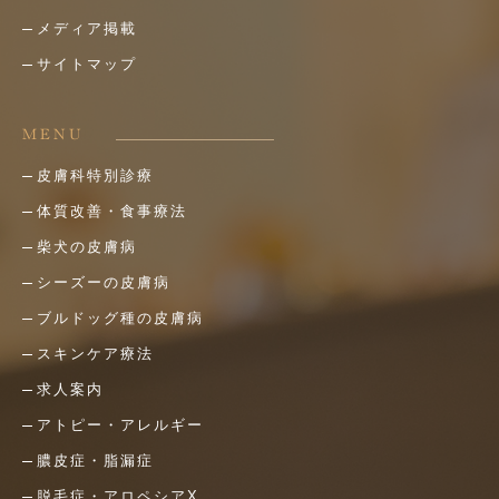
メディア掲載
サイトマップ
MENU
皮膚科特別診療
体質改善・食事療法
柴犬の皮膚病
シーズーの皮膚病
ブルドッグ種の皮膚病
スキンケア療法
求人案内
アトピー・アレルギー
膿皮症・脂漏症
脱毛症・アロペシアX