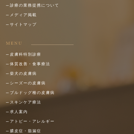
診療の業務提携について
メディア掲載
サイトマップ
MENU
皮膚科特別診療
体質改善・食事療法
柴犬の皮膚病
シーズーの皮膚病
ブルドッグ種の皮膚病
スキンケア療法
求人案内
アトピー・アレルギー
膿皮症・脂漏症