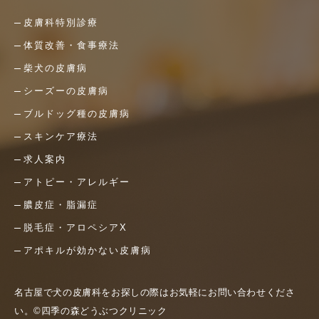
皮膚科特別診療
体質改善・食事療法
柴犬の皮膚病
シーズーの皮膚病
ブルドッグ種の皮膚病
スキンケア療法
求人案内
アトピー・アレルギー
膿皮症・脂漏症
脱毛症・アロペシアX
アポキルが効かない皮膚病
名古屋で犬の皮膚科をお探しの際はお気軽にお問い合わせくださ
い。©四季の森どうぶつクリニック