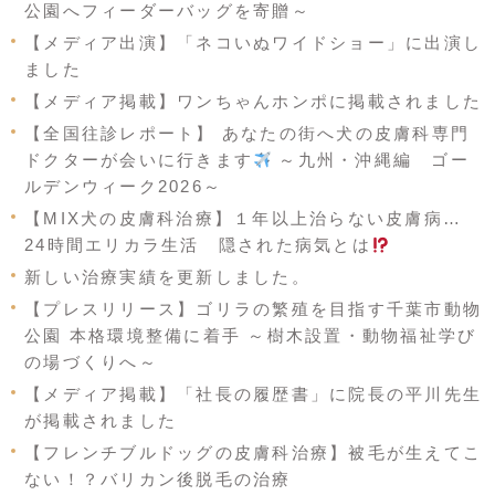
公園へフィーダーバッグを寄贈～
【メディア出演】「ネコいぬワイドショー」に出演し
ました
【メディア掲載】ワンちゃんホンポに掲載されました
【全国往診レポート】 あなたの街へ犬の皮膚科専門
ドクターが会いに行きます
～九州・沖縄編 ゴー
ルデンウィーク2026～
【MIX犬の皮膚科治療】１年以上治らない皮膚病…
24時間エリカラ生活 隠された病気とは
新しい治療実績を更新しました。
【プレスリリース】ゴリラの繁殖を目指す千葉市動物
公園 本格環境整備に着手 ～樹木設置・動物福祉学び
の場づくりへ～
【メディア掲載】「社長の履歴書」に院長の平川先生
が掲載されました
【フレンチブルドッグの皮膚科治療】被毛が生えてこ
ない！？バリカン後脱毛の治療