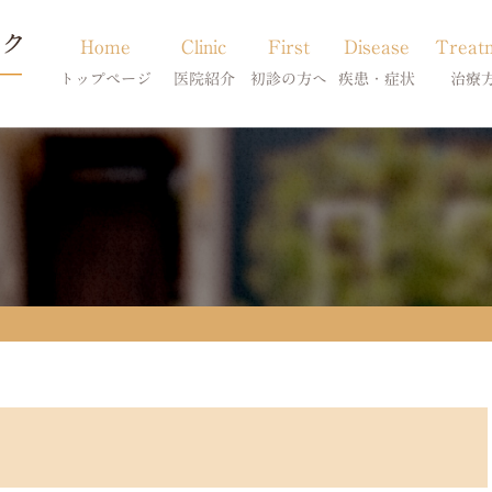
Home
Clinic
First
Disease
Treat
トップページ
医院紹介
初診の方へ
疾患・症状
治療
当院のご紹介
初診の方へ
アトピー・アレルギー
皮膚科特別診
獣医師紹介
オンライン診療
膿皮症・脂漏症
体質改善・食
求人案内
東京サテライト
脱毛症・アロペシアX
スキンケア療
アポキルが効かない皮膚病