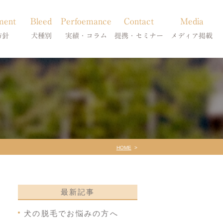
ment
Bleed
Perfoemance
Contact
Media
方針
犬種別
実績・コラム
提携・セミナー
メディア掲載
療
柴犬の皮膚病
犬種別
診療提携・セミナー開催
メディア掲載
事療法
シーズーの皮膚病
症状別
法
フレンチブルドッグの皮膚病
コラム「皮膚科のいろは」
トイプードルの皮膚病
天真爛漫ブログ
HOME
最新記事
犬の脱毛でお悩みの方へ