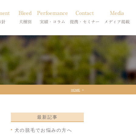
ment
Bleed
Perfoemance
Contact
Media
方針
犬種別
実績・コラム
提携・セミナー
メディア掲載
療
柴犬の皮膚病
犬種別
診療提携・セミナー開催
メディア掲載
事療法
シーズーの皮膚病
症状別
法
フレンチブルドッグの皮膚病
コラム「皮膚科のいろは」
トイプードルの皮膚病
天真爛漫ブログ
HOME
最新記事
犬の脱毛でお悩みの方へ