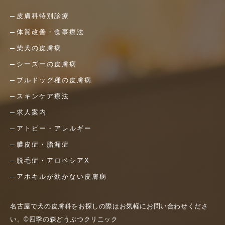
皮膚科特別診療
体質改善・食事療法
柴犬の皮膚病
シーズーの皮膚病
ブルドッグ種の皮膚病
スキンケア療法
求人案内
アトピー・アレルギー
膿皮症・脂漏症
脱毛症・アロペシアX
アポキルが効かない皮膚病
名古屋で犬の皮膚科をお探しの際はお気軽にお問い合わせくださ
い。©四季の森どうぶつクリニック