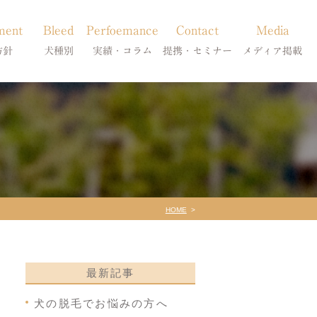
ment
Bleed
Perfoemance
Contact
Media
方針
犬種別
実績・コラム
提携・セミナー
メディア掲載
療
柴犬の皮膚病
犬種別
診療提携・セミナー開催
メディア掲載
事療法
シーズーの皮膚病
症状別
法
フレンチブルドッグの皮膚病
コラム「皮膚科のいろは」
トイプードルの皮膚病
天真爛漫ブログ
HOME
最新記事
犬の脱毛でお悩みの方へ