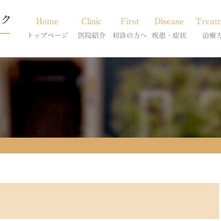
Home
Clinic
First
Disease
Treat
トップページ
医院紹介
初診の方へ
疾患・症状
治療
当院のご紹介
初診の方へ
アトピー・アレルギー
皮膚科特別診
獣医師紹介
オンライン診療
膿皮症・脂漏症
体質改善・食
求人案内
東京サテライト
脱毛症・アロペシアX
スキンケア療
アポキルが効かない皮膚病