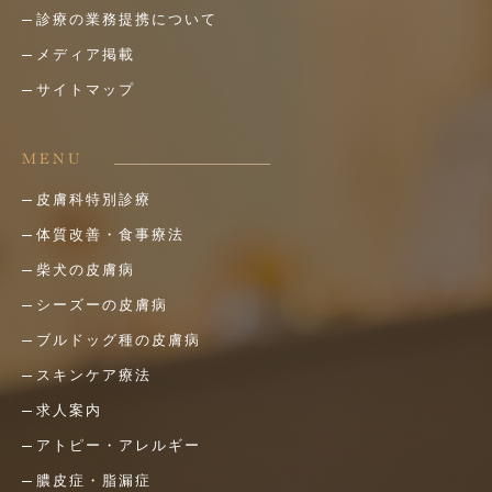
診療の業務提携について
メディア掲載
サイトマップ
MENU
皮膚科特別診療
体質改善・食事療法
柴犬の皮膚病
シーズーの皮膚病
ブルドッグ種の皮膚病
スキンケア療法
求人案内
アトピー・アレルギー
膿皮症・脂漏症