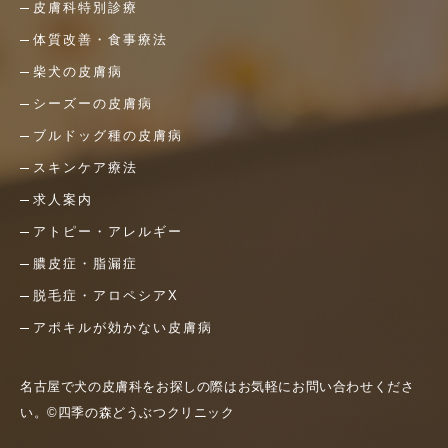
皮膚科特別診療
体質改善・食事療法
柴犬の皮膚病
シーズーの皮膚病
ブルドッグ種の皮膚病
スキンケア療法
求人案内
アトピー・アレルギー
膿皮症・脂漏症
脱毛症・アロペシアX
アポキルが効かない皮膚病
名古屋で犬の皮膚科をお探しの際はお気軽にお問い合わせくださ
い。©四季の森どうぶつクリニック