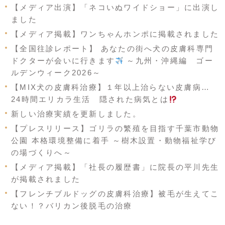
【メディア出演】「ネコいぬワイドショー」に出演し
ました
【メディア掲載】ワンちゃんホンポに掲載されました
【全国往診レポート】 あなたの街へ犬の皮膚科専門
ドクターが会いに行きます
～九州・沖縄編 ゴー
ルデンウィーク2026～
【MIX犬の皮膚科治療】１年以上治らない皮膚病…
24時間エリカラ生活 隠された病気とは
新しい治療実績を更新しました。
【プレスリリース】ゴリラの繁殖を目指す千葉市動物
公園 本格環境整備に着手 ～樹木設置・動物福祉学び
の場づくりへ～
【メディア掲載】「社長の履歴書」に院長の平川先生
が掲載されました
【フレンチブルドッグの皮膚科治療】被毛が生えてこ
ない！？バリカン後脱毛の治療