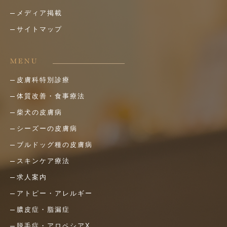
メディア掲載
サイトマップ
MENU
皮膚科特別診療
体質改善・食事療法
柴犬の皮膚病
シーズーの皮膚病
ブルドッグ種の皮膚病
スキンケア療法
求人案内
アトピー・アレルギー
膿皮症・脂漏症
脱毛症・アロペシアX