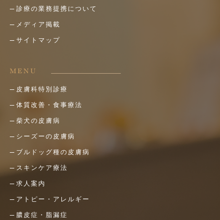
診療の業務提携について
メディア掲載
サイトマップ
MENU
皮膚科特別診療
体質改善・食事療法
柴犬の皮膚病
シーズーの皮膚病
ブルドッグ種の皮膚病
スキンケア療法
求人案内
アトピー・アレルギー
膿皮症・脂漏症