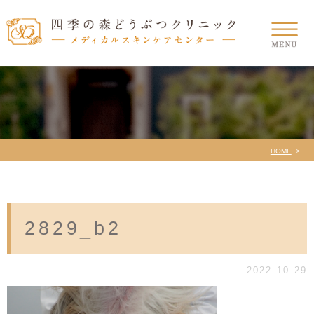
HOME
2829_b2
2022.10.29