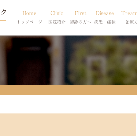
Home
Clinic
First
Disease
Treat
トップページ
医院紹介
初診の方へ
疾患・症状
治療
当院のご紹介
初診の方へ
アトピー・アレルギー
皮膚科特別診
獣医師紹介
オンライン診療
膿皮症・脂漏症
体質改善・食
求人案内
東京サテライト
脱毛症・アロペシアX
スキンケア療
アポキルが効かない皮膚病