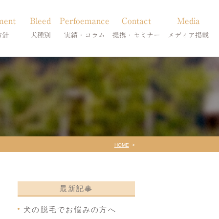
ment
Bleed
Perfoemance
Contact
Media
方針
犬種別
実績・コラム
提携・セミナー
メディア掲載
療
柴犬の皮膚病
犬種別
診療提携・セミナー開催
メディア掲載
事療法
シーズーの皮膚病
症状別
法
フレンチブルドッグの皮膚病
コラム「皮膚科のいろは」
トイプードルの皮膚病
天真爛漫ブログ
HOME
最新記事
犬の脱毛でお悩みの方へ