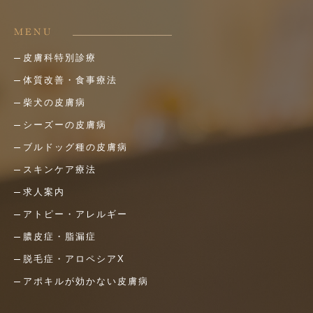
MENU
皮膚科特別診療
体質改善・食事療法
柴犬の皮膚病
シーズーの皮膚病
ブルドッグ種の皮膚病
スキンケア療法
求人案内
アトピー・アレルギー
膿皮症・脂漏症
脱毛症・アロペシアX
アポキルが効かない皮膚病