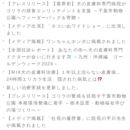
【プレスリリース】【業界初】犬の皮膚科専門病院が
ゴリラの採食エンリッチメントを支援 ～千葉市動物
公園へフィーダーバッグを寄贈～
【メディア出演】「ネコいぬワイドショー」に出演し
ました
【メディア掲載】ワンちゃんホンポに掲載されました
【全国往診レポート】 あなたの街へ犬の皮膚科専門
ドクターが会いに行きます
～九州・沖縄編 ゴー
ルデンウィーク2026～
【MIX犬の皮膚科治療】１年以上治らない皮膚病…
24時間エリカラ生活 隠された病気とは
新しい治療実績を更新しました。
【プレスリリース】ゴリラの繁殖を目指す千葉市動物
公園 本格環境整備に着手 ～樹木設置・動物福祉学び
の場づくりへ～
【メディア掲載】「社長の履歴書」に院長の平川先生
が掲載されました