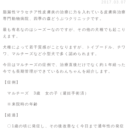
2017.03.07
脂漏性マラセチア性皮膚炎の治療に力を入れている皮膚病治療
専門動物病院、四季の森どうぶつクリニックです。
最も有名なのはシーズーなのですが、その他の犬種でも起こり
えます。
犬種によって若干質感がことなりますが、トイプードル、チワ
ワ、マルチーズなど小型犬で多く認められます。
今日はマルチーズの症例で、治療直後だけでなく約１年経った
今でも長期管理ができているわんちゃんを紹介します。
【症例】
マルチーズ 3歳 女の子（避妊手術済）
※来院時の年齢
【経過】
〇1歳の頃に発症し、その後改善なく今日まで通年性の発症