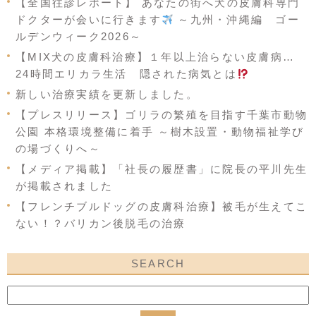
【全国往診レポート】 あなたの街へ犬の皮膚科専門
ドクターが会いに行きます
～九州・沖縄編 ゴー
ルデンウィーク2026～
【MIX犬の皮膚科治療】１年以上治らない皮膚病…
24時間エリカラ生活 隠された病気とは
新しい治療実績を更新しました。
【プレスリリース】ゴリラの繁殖を目指す千葉市動物
公園 本格環境整備に着手 ～樹木設置・動物福祉学び
の場づくりへ～
【メディア掲載】「社長の履歴書」に院長の平川先生
が掲載されました
【フレンチブルドッグの皮膚科治療】被毛が生えてこ
ない！？バリカン後脱毛の治療
SEARCH