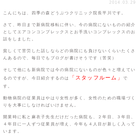
2014.03.29
こんにちは、
四季の森どうぶつクリニック
院長平川です。
さて、昨日まで新病院移転に伴い、今の病院にないものの紹介
として
エアコンコンプレックス
と
お手洗いコンプレックス
のお
話をしました。
貧しくて苦労した話しならどの病院にも負けないくらいたくさ
んあるので、毎日でもブログが書けそうです（苦笑）
そして他にも新病院では今の病院にないものが色々と増えてい
「スタッフルーム」
るのですが、今日紹介するのは
で
す。
動物病院の従業員はやはり女性が多く、女性のための職場づく
りを大事にしなければいけません。
開業時に私と麻衣子先生だけだった病院も、２年目、３年目、
４年目に一人ずつ従業員が増え、今年も４人目が新しく入って
います。