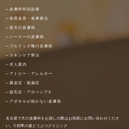
皮膚科特別診療
体質改善・食事療法
柴犬の皮膚病
シーズーの皮膚病
ブルドッグ種の皮膚病
スキンケア療法
求人案内
アトピー・アレルギー
膿皮症・脂漏症
脱毛症・アロペシアX
アポキルが効かない皮膚病
名古屋で犬の皮膚科をお探しの際はお気軽にお問い合わせくださ
い。©四季の森どうぶつクリニック