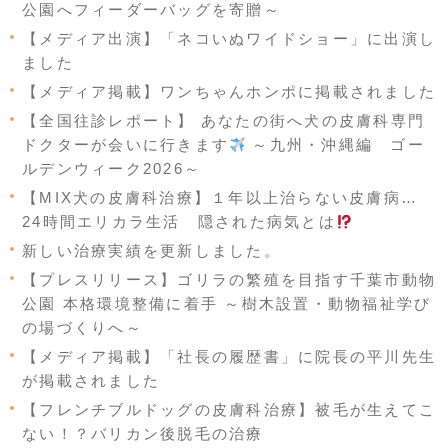
公園へフィーダーバッグを寄贈～
【メディア出演】「ネコいぬワイドショー」に出演し
ました
【メディア掲載】ワンちゃんホンポに掲載されました
【全国往診レポート】 あなたの街へ犬の皮膚科専門
ドクターが会いに行きます
～九州・沖縄編 ゴー
ルデンウィーク2026～
【MIX犬の皮膚科治療】１年以上治らない皮膚病…
24時間エリカラ生活 隠された病気とは
新しい治療実績を更新しました。
【プレスリリース】ゴリラの繁殖を目指す千葉市動物
公園 本格環境整備に着手 ～樹木設置・動物福祉学び
の場づくりへ～
【メディア掲載】「社長の履歴書」に院長の平川先生
が掲載されました
【フレンチブルドッグの皮膚科治療】被毛が生えてこ
ない！？バリカン後脱毛の治療