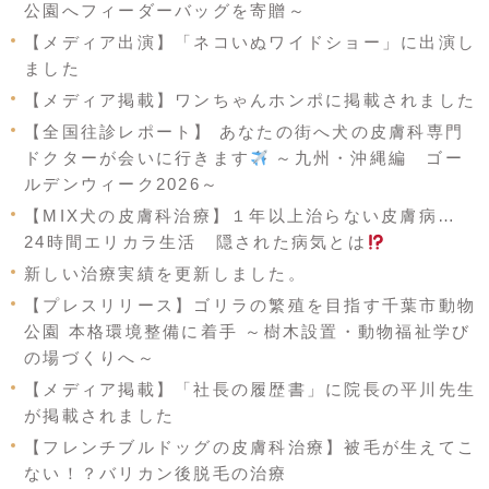
公園へフィーダーバッグを寄贈～
【メディア出演】「ネコいぬワイドショー」に出演し
ました
【メディア掲載】ワンちゃんホンポに掲載されました
【全国往診レポート】 あなたの街へ犬の皮膚科専門
ドクターが会いに行きます
～九州・沖縄編 ゴー
ルデンウィーク2026～
【MIX犬の皮膚科治療】１年以上治らない皮膚病…
24時間エリカラ生活 隠された病気とは
新しい治療実績を更新しました。
【プレスリリース】ゴリラの繁殖を目指す千葉市動物
公園 本格環境整備に着手 ～樹木設置・動物福祉学び
の場づくりへ～
【メディア掲載】「社長の履歴書」に院長の平川先生
が掲載されました
【フレンチブルドッグの皮膚科治療】被毛が生えてこ
ない！？バリカン後脱毛の治療