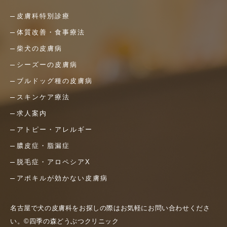
皮膚科特別診療
体質改善・食事療法
柴犬の皮膚病
シーズーの皮膚病
ブルドッグ種の皮膚病
スキンケア療法
求人案内
アトピー・アレルギー
膿皮症・脂漏症
脱毛症・アロペシアX
アポキルが効かない皮膚病
名古屋で犬の皮膚科をお探しの際はお気軽にお問い合わせくださ
い。©四季の森どうぶつクリニック