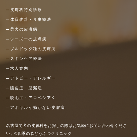
皮膚科特別診療
体質改善・食事療法
柴犬の皮膚病
シーズーの皮膚病
ブルドッグ種の皮膚病
スキンケア療法
求人案内
アトピー・アレルギー
膿皮症・脂漏症
脱毛症・アロペシアX
アポキルが効かない皮膚病
名古屋で犬の皮膚科をお探しの際はお気軽にお問い合わせくださ
い。©四季の森どうぶつクリニック