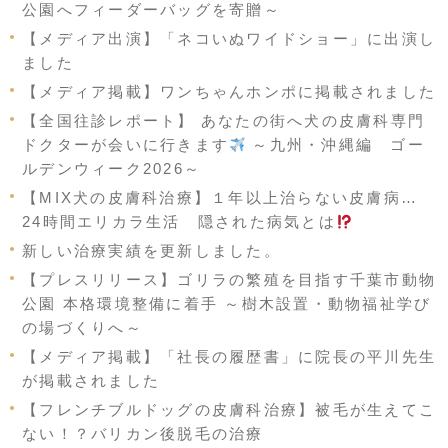
公園へフィーダーバッグを寄贈～
【メディア出演】「ネコいぬワイドショー」に出演し
ました
【メディア掲載】ワンちゃんホンポに掲載されました
【全国往診レポート】 あなたの街へ犬の皮膚科専門
ドクターが会いに行きます
～九州・沖縄編 ゴー
ルデンウィーク2026～
【MIX犬の皮膚科治療】１年以上治らない皮膚病…
24時間エリカラ生活 隠された病気とは
新しい治療実績を更新しました。
【プレスリリース】ゴリラの繁殖を目指す千葉市動物
公園 本格環境整備に着手 ～樹木設置・動物福祉学び
の場づくりへ～
【メディア掲載】「社長の履歴書」に院長の平川先生
が掲載されました
【フレンチブルドッグの皮膚科治療】被毛が生えてこ
ない！？バリカン後脱毛の治療