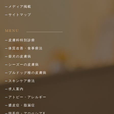
メディア掲載
サイトマップ
MENU
皮膚科特別診療
体質改善・食事療法
柴犬の皮膚病
シーズーの皮膚病
ブルドッグ種の皮膚病
スキンケア療法
求人案内
アトピー・アレルギー
膿皮症・脂漏症
脱毛症・アロペシアX