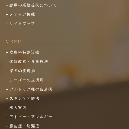
診療の業務提携について
メディア掲載
サイトマップ
MENU
皮膚科特別診療
体質改善・食事療法
柴犬の皮膚病
シーズーの皮膚病
ブルドッグ種の皮膚病
スキンケア療法
求人案内
アトピー・アレルギー
膿皮症・脂漏症