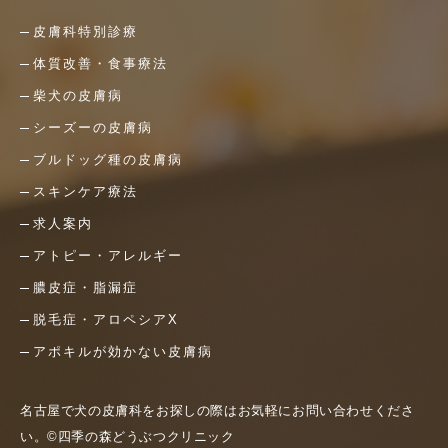
皮膚科特別診療
体質改善・食事療法
柴犬の皮膚病
シーズーの皮膚病
ブルドッグ種の皮膚病
スキンケア療法
求人案内
アトピー・アレルギー
膿皮症・脂漏症
脱毛症・アロペシアX
アポキルが効かない皮膚病
名古屋で犬の皮膚科をお探しの際はお気軽にお問い合わせくださ
い。©四季の森どうぶつクリニック