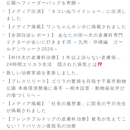
公園へフィーダーバッグを寄贈～
【メディア出演】「ネコいぬワイドショー」に出演し
ました
【メディア掲載】ワンちゃんホンポに掲載されました
【全国往診レポート】 あなたの街へ犬の皮膚科専門
ドクターが会いに行きます
～九州・沖縄編 ゴー
ルデンウィーク2026～
【MIX犬の皮膚科治療】１年以上治らない皮膚病…
24時間エリカラ生活 隠された病気とは
新しい治療実績を更新しました。
【プレスリリース】ゴリラの繁殖を目指す千葉市動物
公園 本格環境整備に着手 ～樹木設置・動物福祉学び
の場づくりへ～
【メディア掲載】「社長の履歴書」に院長の平川先生
が掲載されました
【フレンチブルドッグの皮膚科治療】被毛が生えてこ
ない！？バリカン後脱毛の治療