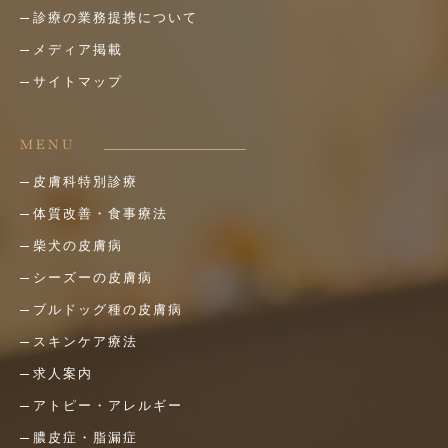
診療の業務提携について
メディア掲載
サイトマップ
MENU
皮膚科特別診療
体質改善・食事療法
柴犬の皮膚病
シーズーの皮膚病
ブルドッグ種の皮膚病
スキンケア療法
求人案内
アトピー・アレルギー
膿皮症・脂漏症