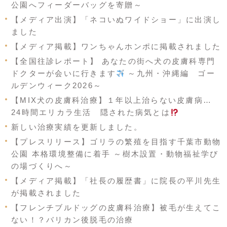
公園へフィーダーバッグを寄贈～
【メディア出演】「ネコいぬワイドショー」に出演し
ました
【メディア掲載】ワンちゃんホンポに掲載されました
【全国往診レポート】 あなたの街へ犬の皮膚科専門
ドクターが会いに行きます
～九州・沖縄編 ゴー
ルデンウィーク2026～
【MIX犬の皮膚科治療】１年以上治らない皮膚病…
24時間エリカラ生活 隠された病気とは
新しい治療実績を更新しました。
【プレスリリース】ゴリラの繁殖を目指す千葉市動物
公園 本格環境整備に着手 ～樹木設置・動物福祉学び
の場づくりへ～
【メディア掲載】「社長の履歴書」に院長の平川先生
が掲載されました
【フレンチブルドッグの皮膚科治療】被毛が生えてこ
ない！？バリカン後脱毛の治療