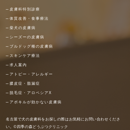
皮膚科特別診療
体質改善・食事療法
柴犬の皮膚病
シーズーの皮膚病
ブルドッグ種の皮膚病
スキンケア療法
求人案内
アトピー・アレルギー
膿皮症・脂漏症
脱毛症・アロペシアX
アポキルが効かない皮膚病
名古屋で犬の皮膚科をお探しの際はお気軽にお問い合わせくださ
い。©四季の森どうぶつクリニック