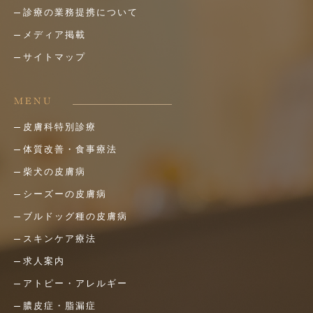
診療の業務提携について
メディア掲載
サイトマップ
MENU
皮膚科特別診療
体質改善・食事療法
柴犬の皮膚病
シーズーの皮膚病
ブルドッグ種の皮膚病
スキンケア療法
求人案内
アトピー・アレルギー
膿皮症・脂漏症