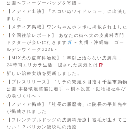
公園へフィーダーバッグを寄贈～
【メディア出演】「ネコいぬワイドショー」に出演し
ました
【メディア掲載】ワンちゃんホンポに掲載されました
【全国往診レポート】 あなたの街へ犬の皮膚科専門
ドクターが会いに行きます
～九州・沖縄編 ゴー
ルデンウィーク2026～
【MIX犬の皮膚科治療】１年以上治らない皮膚病…
24時間エリカラ生活 隠された病気とは
新しい治療実績を更新しました。
【プレスリリース】ゴリラの繁殖を目指す千葉市動物
公園 本格環境整備に着手 ～樹木設置・動物福祉学び
の場づくりへ～
【メディア掲載】「社長の履歴書」に院長の平川先生
が掲載されました
【フレンチブルドッグの皮膚科治療】被毛が生えてこ
ない！？バリカン後脱毛の治療