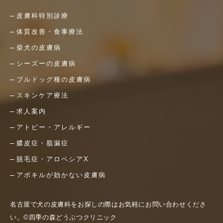
皮膚科特別診療
体質改善・食事療法
柴犬の皮膚病
シーズーの皮膚病
ブルドッグ種の皮膚病
スキンケア療法
求人案内
アトピー・アレルギー
膿皮症・脂漏症
脱毛症・アロペシアX
アポキルが効かない皮膚病
名古屋で犬の皮膚科をお探しの際はお気軽にお問い合わせくださ
い。©四季の森どうぶつクリニック