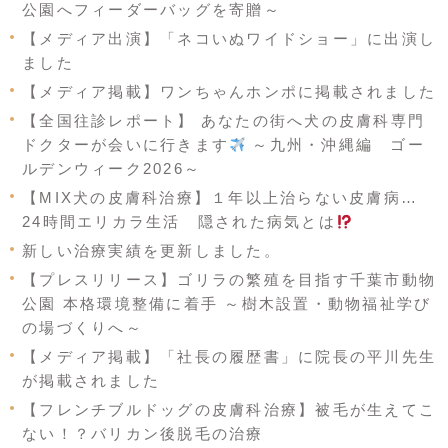
公園へフィーダーバッグを寄贈～
【メディア出演】「ネコいぬワイドショー」に出演し
ました
【メディア掲載】ワンちゃんホンポに掲載されました
【全国往診レポート】 あなたの街へ犬の皮膚科専門
ドクターが会いに行きます
～九州・沖縄編 ゴー
ルデンウィーク2026～
【MIX犬の皮膚科治療】１年以上治らない皮膚病…
24時間エリカラ生活 隠された病気とは
新しい治療実績を更新しました。
【プレスリリース】ゴリラの繁殖を目指す千葉市動物
公園 本格環境整備に着手 ～樹木設置・動物福祉学び
の場づくりへ～
【メディア掲載】「社長の履歴書」に院長の平川先生
が掲載されました
【フレンチブルドッグの皮膚科治療】被毛が生えてこ
ない！？バリカン後脱毛の治療