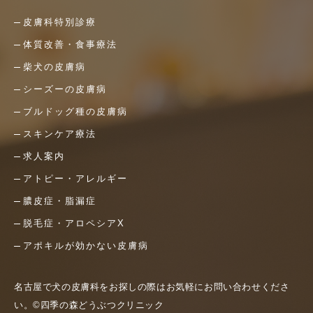
皮膚科特別診療
体質改善・食事療法
柴犬の皮膚病
シーズーの皮膚病
ブルドッグ種の皮膚病
スキンケア療法
求人案内
アトピー・アレルギー
膿皮症・脂漏症
脱毛症・アロペシアX
アポキルが効かない皮膚病
名古屋で犬の皮膚科をお探しの際はお気軽にお問い合わせくださ
い。©四季の森どうぶつクリニック