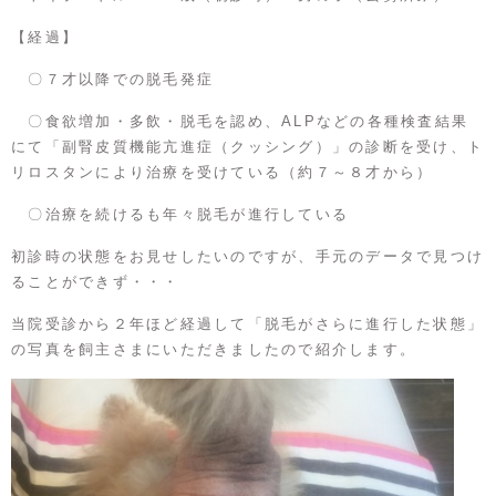
【経過】
〇７才以降での脱毛発症
〇食欲増加・多飲・脱毛を認め、ALPなどの各種検査結果
にて「副腎皮質機能亢進症（クッシング）」の診断を受け、ト
リロスタンにより治療を受けている（約７～８才から）
〇治療を続けるも年々脱毛が進行している
初診時の状態をお見せしたいのですが、手元のデータで見つけ
ることができず・・・
当院受診から２年ほど経過して「脱毛がさらに進行した状態」
の写真を飼主さまにいただきましたので紹介します。