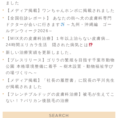
ました
【メディア掲載】ワンちゃんホンポに掲載されました
【全国往診レポート】 あなたの街へ犬の皮膚科専門
ドクターが会いに行きます
～九州・沖縄編 ゴー
ルデンウィーク2026～
【MIX犬の皮膚科治療】１年以上治らない皮膚病…
24時間エリカラ生活 隠された病気とは
新しい治療実績を更新しました。
【プレスリリース】ゴリラの繁殖を目指す千葉市動物
公園 本格環境整備に着手 ～樹木設置・動物福祉学び
の場づくりへ～
【メディア掲載】「社長の履歴書」に院長の平川先生
が掲載されました
【フレンチブルドッグの皮膚科治療】被毛が生えてこ
ない！？バリカン後脱毛の治療
SEARCH