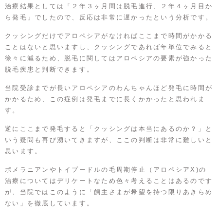
治療結果としては「２年３ヶ月間は脱毛進行、２年４ヶ月目か
ら発毛」でしたので、反応は非常に遅かったという分析です。
クッシングだけでアロペシアがなければここまで時間がかかる
ことはないと思いますし、クッシングであれば年単位でみると
徐々に減るため、脱毛に関してはアロペシアの要素が強かった
脱毛疾患と判断できます。
当院受診までが長いアロペシアのわんちゃんほど発毛に時間が
かかるため、この症例は発毛までに長くかかったと思われま
す。
逆にここまで発毛すると「クッシングは本当にあるのか？」と
いう疑問も再び湧いてきますが、ここの判断は非常に難しいと
思います。
ポメラニアンやトイプードルの毛周期停止（アロペシアX)の
治療についてはデリケートなため色々考えることはあるのです
が、当院ではこのように「飼主さまが希望を持つ限りあきらめ
ない」を徹底しています。