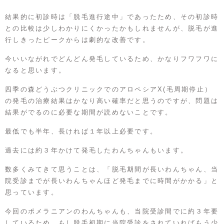
結果的に初診時は「脱毛進行途中」であったため、その初診時
との比較は少しわかりにくかったかもしれませんが、脱毛が進
行しきったピークからは劇的な改善です。
今いいながれでどんどん発毛しているため、かなりフワフワに
なると思います。
四季の森どうぶつクリニックでのアロペシアX(毛周期停止）
の発毛の治療結果はかなり高い確率だと思うのですが、問題は
結果がでるのに必要な期間が読めないことです。
最低でも半年、長ければ１年以上必要です。
過去には約３年かけて発毛したわんちゃんもいます。
数多くみてきて思うことは、「脱毛期間が長いわんちゃん、当
院受診までが長いわんちゃんほど発毛までに時間がかかる」と
思っています。
今回のポメラニアンのわんちゃんも、当院受診間でに約３年要
しているため、もし脱毛初期に当院受診をされていればもう少