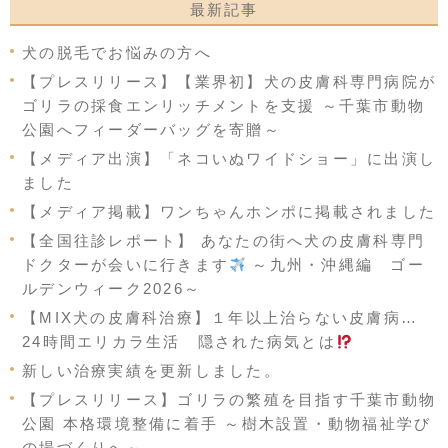
最新記事
犬の脱毛でお悩みの方へ
【プレスリリース】【業界初】犬の皮膚科専門病院が
ゴリラの採食エンリッチメントを支援 ～千葉市動物
公園へフィーダーバッグを寄贈～
【メディア出演】「ネコいぬワイドショー」に出演し
ました
【メディア掲載】ワンちゃんホンポに掲載されました
【全国往診レポート】 あなたの街へ犬の皮膚科専門
ドクターが会いに行きます
～九州・沖縄編 ゴー
ルデンウィーク2026～
【MIX犬の皮膚科治療】１年以上治らない皮膚病…
24時間エリカラ生活 隠された病気とは
新しい治療実績を更新しました。
【プレスリリース】ゴリラの繁殖を目指す千葉市動物
公園 本格環境整備に着手 ～樹木設置・動物福祉学び
の場づくりへ～