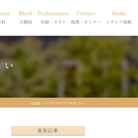
ment
Bleed
Perfoemance
Contact
Media
方針
犬種別
実績・コラム
提携・セミナー
メディア掲載
療
柴犬の皮膚病
犬種別
診療提携・セミナー開催
メディア掲載
事療法
シーズーの皮膚病
症状別
たい
法
フレンチブルドッグの皮膚病
コラム「皮膚科のいろは」
トイプードルの皮膚病
天真爛漫ブログ
HOME
エリザベスカラーを外したい
最新記事