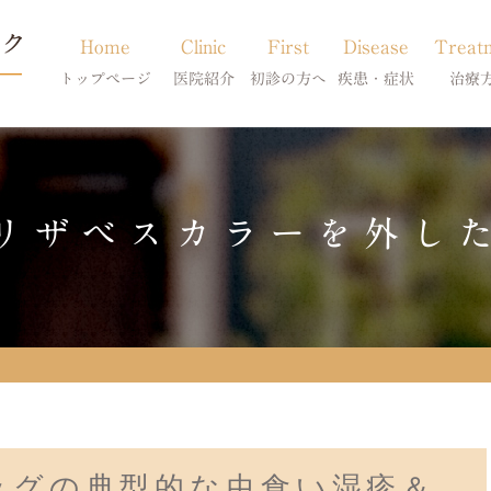
Home
Clinic
First
Disease
Treat
トップページ
医院紹介
初診の方へ
疾患・症状
治療
当院のご紹介
初診の方へ
アトピー・アレルギー
皮膚科特別診
獣医師紹介
オンライン診療
膿皮症・脂漏症
体質改善・食
リザベスカラーを外し
求人案内
東京サテライト
脱毛症・アロペシアX
スキンケア療
アポキルが効かない皮膚病
ッグの典型的な虫食い湿疹＆