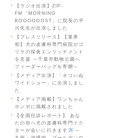
【ラジオ出演】ZIP-
FM「MORNING
BOOOOOOST」に院長の平
川先生が出演しました
【プレスリリース】【業界
初】犬の皮膚科専門病院がゴ
リラの採食エンリッチメント
を支援 ～千葉市動物公園へ
フィーダーバッグを寄贈～
【メディア出演】「ネコいぬ
ワイドショー」に出演しまし
た
【メディア掲載】ワンちゃん
ホンポに掲載されました
【全国往診レポート】 あな
たの街へ犬の皮膚科専門ドク
ターが会いに行きます
～
九州・沖縄編 ゴールデンウ