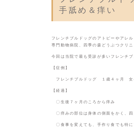
手舐め＆痒い
フレンチブルドッグのアトピーやアレル
専門動物病院、四季の森どうぶつクリニ
今回は当院で最も受診が多いフレンチブ
【症例】
フレンチブルドッグ １歳４ヶ月 女
【経過】
〇生後７ヶ月のころから痒み
〇痒みの部位は身体の側面をかく、四
〇食事を変えても、手作り食でも特に