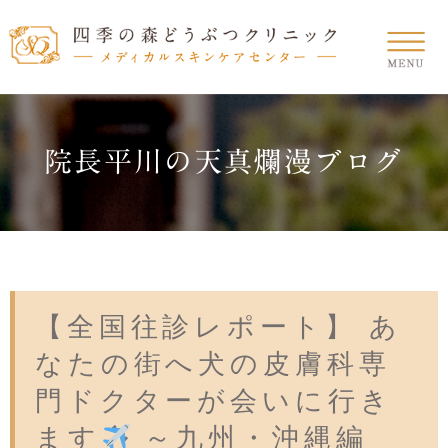
院長平川の天真爛漫ブログ
【全国往診レポート】 あ
なたの街へ犬の皮膚科専
門ドクターが会いに行き
ます
～九州・沖縄編