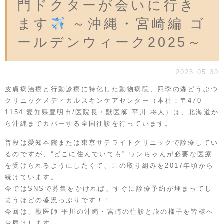
門ドクターが会いに行き
ます
～沖縄・宮崎編 ゴ
ールデンウィーク2025～
2025.05.30
皮膚病治療と行動診療に特化した動物病院、四季の森どうぶつ
クリニックメディカルスキンケアセンター（本社：〒470-
1154 愛知県豊明市/医院長・獣医師 平川 将人）は、北海道か
ら沖縄までカバーする全国往診を行っています。
普段は愛知本院または東京サテライトクリニックで診療してい
るのですが、“どこに住んでいても” ワンちゃんが必要な医療
を受けられるようにしたくて、この取り組みを2017年頃から
続けています。
今ではSNSで募集をかければ、すぐに診療予約が埋まってし
まうほどの盛況っぷりです！！
今回は、獣医師 平川の沖縄・宮崎の往診と旅の様子を皆様へ
お届けします。