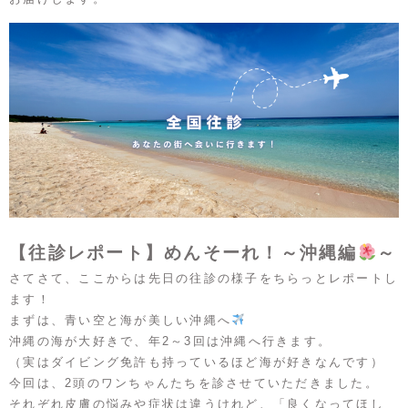
【往診レポート】めんそーれ！～沖縄編
～
さてさて、ここからは先日の往診の様子をちらっとレポートし
ます！
まずは、青い空と海が美しい沖縄へ
沖縄の海が大好きで、年2～3回は沖縄へ行きます。
（実はダイビング免許も持っているほど海が好きなんです）
今回は、2頭のワンちゃんたちを診させていただきました。
それぞれ皮膚の悩みや症状は違うけれど、「良くなってほし