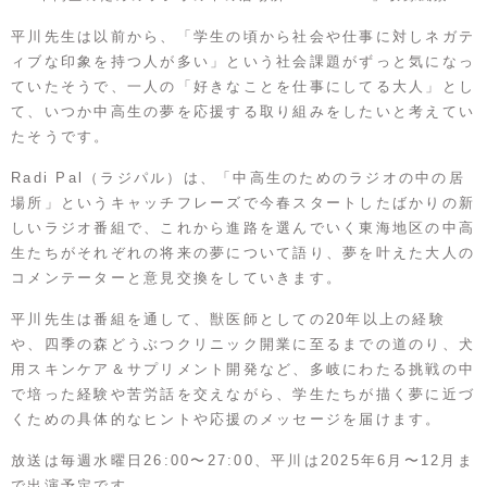
平川先生は以前から、「学生の頃から社会や仕事に対しネガテ
ィブな印象を持つ人が多い」という社会課題がずっと気になっ
ていたそうで、一人の「好きなことを仕事にしてる大人」とし
て、いつか中高生の夢を応援する取り組みをしたいと考えてい
たそうです。
Radi Pal（ラジパル）は、「中高生のためのラジオの中の居
場所」というキャッチフレーズで今春スタートしたばかりの新
しいラジオ番組で、これから進路を選んでいく東海地区の中高
生たちがそれぞれの将来の夢について語り、夢を叶えた大人の
コメンテーターと意見交換をしていきます。
平川先生は番組を通して、獣医師としての20年以上の経験
や、四季の森どうぶつクリニック開業に至るまでの道のり、犬
用スキンケア＆サプリメント開発など、多岐にわたる挑戦の中
で培った経験や苦労話を交えながら、学生たちが描く夢に近づ
くための具体的なヒントや応援のメッセージを届けます。
放送は毎週水曜日26:00〜27:00、平川は2025年6月〜12月ま
で出演予定です。