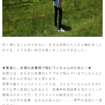
日々感じることのできない、広大な自然にたくさん触れること
ができ、とても良い休日を過ごすことができました！
◆
最後に…全国の皮膚病で悩むワンちゃんのために！
◆
全国には、まだまだ皮膚のトラブルで悩んでいるワンちゃんと
飼い主さんが沢山いると思います。
四季の森どうぶつクリニックでは、そんなワンちゃんたちが1
日でも早く笑顔になれるよう、皮膚科特別診療＆当クリニック
開発のスキンケア・サプリメントの販売を行っています。
「うちの子の皮膚、なかなか治らない…」「専門の先生に一度