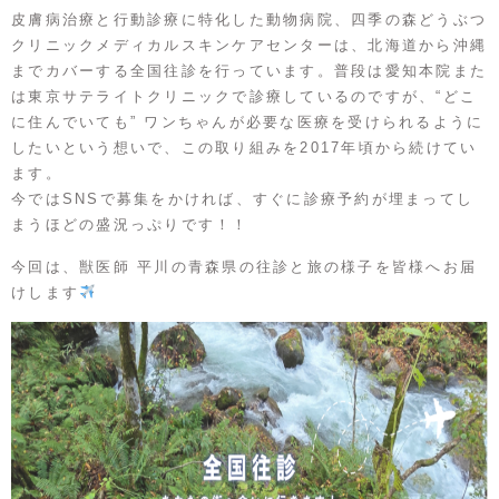
皮膚病治療と行動診療に特化した動物病院、四季の森どうぶつ
クリニックメディカルスキンケアセンターは、北海道から沖縄
までカバーする全国往診を行っています。普段は愛知本院また
は東京サテライトクリニックで診療しているのですが、“どこ
に住んでいても” ワンちゃんが必要な医療を受けられるように
したいという想いで、この取り組みを2017年頃から続けてい
ます。
今ではSNSで募集をかければ、すぐに診療予約が埋まってし
まうほどの盛況っぷりです！！
今回は、獣医師 平川の青森県の往診と旅の様子を皆様へお届
けします