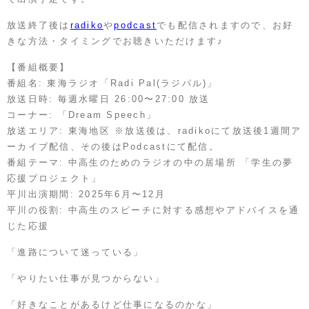
放送終了後は
radiko
や
podcast
でも配信されますので、お好
きな方法・タイミングでお聴きいただけます♪
【番組概要】
番組名: 東海ラジオ「Radi Pal(ラジパル)」
放送日時: 毎週水曜日 26:00〜27:00 放送
コーナー: 「Dream Speech」
放送エリア: 東海地区 ※放送後は、radikoにて放送後1週間ア
ーカイブ配信、その後はPodcastにて配信。
番組テーマ: 中高生のためのラジオの中の居場所 「学生の夢
応援プロジェクト」
平川出演期間: 2025年6月〜12月
平川の役割: 中高生のスピーチに対する感想やアドバイスを通
じた応援
「進路について迷っている」
「やりたい仕事が見つからない」
「好きなことがあるけど仕事になるのかな」