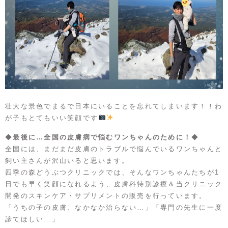
壮大な景色でまるで日本にいることを忘れてしまいます！！わ
が子もとてもいい笑顔です
◆
最後に…全国の皮膚病で悩むワンちゃんのために！
◆
全国には、まだまだ皮膚のトラブルで悩んでいるワンちゃんと
飼い主さんが沢山いると思います。
四季の森どうぶつクリニックでは、そんなワンちゃんたちが1
日でも早く笑顔になれるよう、皮膚科特別診療＆当クリニック
開発のスキンケア・サプリメントの販売を行っています。
「うちの子の皮膚、なかなか治らない…」「専門の先生に一度
診てほしい…」