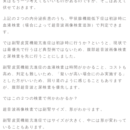
実はもう一つ考えてもいいものがあるのですが、そこはあえて
伏せておきます。
上記の２つの内分泌疾患のうち、甲状腺機能低下症は初診時に
血液検査（場合によって超音波画像検査追加）で判定できま
す。
では副腎皮質機能亢進症は初診時に行うか？というと、現状で
は最優先で行うほど典型例ではないため、腹部超音波画像検査
と尿検査を先に行うことにしました。
副腎皮質機能亢進症の血液検査は時間がかかること、コストも
高め、判定も難しいため、「疑いが高い場合にのみ実施する」
とした方がいいため、回り道のように感じることもあります
が、腹部超音波と尿検査を優先します。
ではこの２つの検査で何かわかるか？
超音波画像検査では副腎サイズ、形がわかります。
副腎皮質機能亢進症ではサイズが大きく、中には形が変わって
いることもあります。