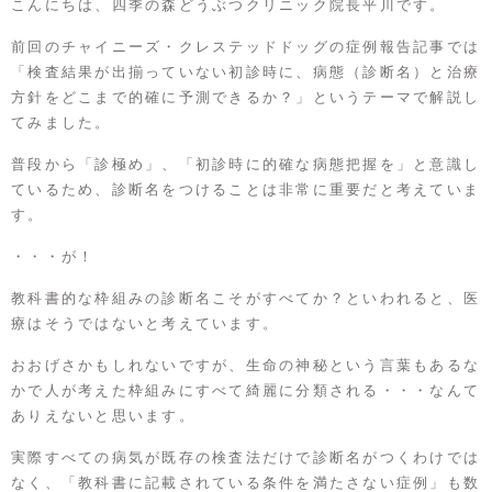
こんにちは、四季の森どうぶつクリニック院長平川です。
前回の
チャイニーズ・クレステッドドッグの症例報告記事
では
「検査結果が出揃っていない初診時に、病態（診断名）と治療
方針をどこまで的確に予測できるか？」というテーマで解説し
てみました。
普段から「診極め」、「初診時に的確な病態把握を」と意識し
ているため、診断名をつけることは非常に重要だと考えていま
す。
・・・が！
教科書的な枠組みの診断名こそがすべてか？といわれると、医
療はそうではないと考えています。
おおげさかもしれないですが、生命の神秘という言葉もあるな
かで人が考えた枠組みにすべて綺麗に分類される・・・なんて
ありえないと思います。
実際すべての病気が既存の検査法だけで診断名がつくわけでは
なく、「教科書に記載されている条件を満たさない症例」も数