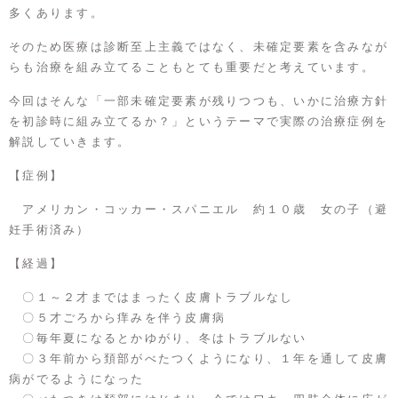
多くあります。
そのため医療は診断至上主義ではなく、未確定要素を含みなが
らも治療を組み立てることもとても重要だと考えています。
今回はそんな「一部未確定要素が残りつつも、いかに治療方針
を初診時に組み立てるか？」というテーマで実際の治療症例を
解説していきます。
【症例】
アメリカン・コッカー・スパニエル 約１０歳 女の子（避
妊手術済み）
【経過】
〇１～２才まではまったく皮膚トラブルなし
〇５才ごろから痒みを伴う皮膚病
〇毎年夏になるとかゆがり、冬はトラブルない
〇３年前から頚部がべたつくようになり、１年を通して皮膚
病がでるようになった