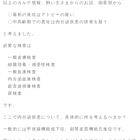
以上のカルテ情報、飼い主さまからのお話、病変部から
〇最初の発症はアトピーの疑い
〇中高齢期での悪化は内分泌疾患の併発を疑う
と考えました。
必要な検査は
一般皮膚検査
細菌培養・感受性検査
一般血液検査
内分泌血液検査
超音波画像検査
尿検査
です。
ここで内分泌疾患について、具体的に何を考えるべきか？
一般的には甲状腺機能低下症、副腎皮質機能亢進症です。