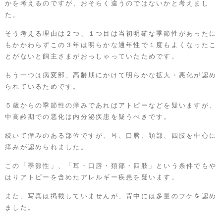
かを考えるのですが、おそらく違うのではないかと考えまし
た。
そう考える理由は２つ、１つ目は当初明確な季節性があったに
もかかわらずこの３年は明らかな通年性で１度もよくなったこ
とがないと飼主さまがおっしゃっていたためです。
もう一つは病変部、高齢期にかけて明らかな拡大・悪化が認め
られているためです。
５歳からの季節性の痒みであればアトピーなどを疑いますが、
中高齢期での悪化は内分泌疾患を疑うべきです。
続いて痒みのある部位ですが、耳、口唇、頚部、四肢を中心に
痒みが認められました。
この「季節性」、「耳・口唇・頚部・四肢」という条件でもや
はりアトピーを含めたアレルギー疾患を疑います。
また、写真は掲載していませんが、背中には多量のフケを認め
ました。