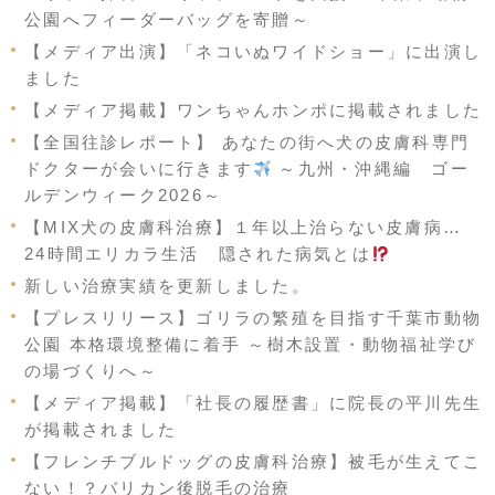
公園へフィーダーバッグを寄贈～
【メディア出演】「ネコいぬワイドショー」に出演し
ました
【メディア掲載】ワンちゃんホンポに掲載されました
【全国往診レポート】 あなたの街へ犬の皮膚科専門
ドクターが会いに行きます
～九州・沖縄編 ゴー
ルデンウィーク2026～
【MIX犬の皮膚科治療】１年以上治らない皮膚病…
24時間エリカラ生活 隠された病気とは
新しい治療実績を更新しました。
【プレスリリース】ゴリラの繁殖を目指す千葉市動物
公園 本格環境整備に着手 ～樹木設置・動物福祉学び
の場づくりへ～
【メディア掲載】「社長の履歴書」に院長の平川先生
が掲載されました
【フレンチブルドッグの皮膚科治療】被毛が生えてこ
ない！？バリカン後脱毛の治療