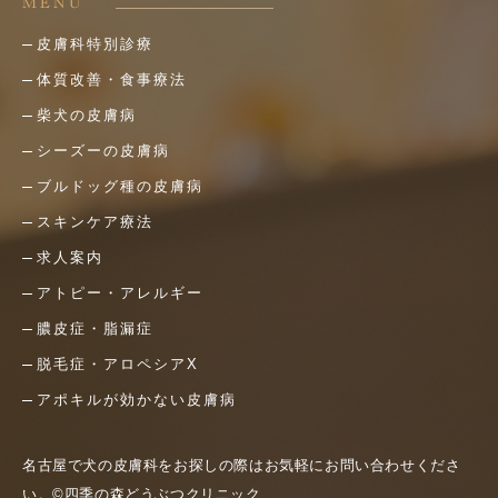
MENU
皮膚科特別診療
体質改善・食事療法
柴犬の皮膚病
シーズーの皮膚病
ブルドッグ種の皮膚病
スキンケア療法
求人案内
アトピー・アレルギー
膿皮症・脂漏症
脱毛症・アロペシアX
アポキルが効かない皮膚病
名古屋で犬の皮膚科をお探しの際はお気軽にお問い合わせくださ
い。©四季の森どうぶつクリニック