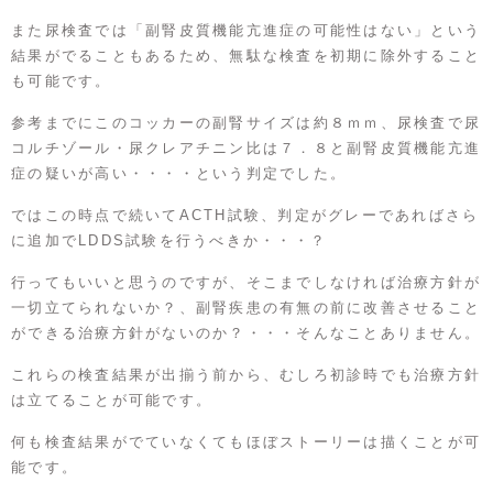
また尿検査では「副腎皮質機能亢進症の可能性はない」という
結果がでることもあるため、無駄な検査を初期に除外すること
も可能です。
参考までにこのコッカーの副腎サイズは約８ｍｍ、尿検査で尿
コルチゾール・尿クレアチニン比は７．８と副腎皮質機能亢進
症の疑いが高い・・・・という判定でした。
ではこの時点で続いてACTH試験、判定がグレーであればさら
に追加でLDDS試験を行うべきか・・・？
行ってもいいと思うのですが、そこまでしなければ治療方針が
一切立てられないか？、副腎疾患の有無の前に改善させること
ができる治療方針がないのか？・・・そんなことありません。
これらの検査結果が出揃う前から、むしろ初診時でも治療方針
は立てることが可能です。
何も検査結果がでていなくてもほぼストーリーは描くことが可
能です。