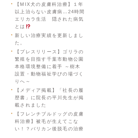
【MIX犬の皮膚科治療】１年
以上治らない皮膚病…24時間
エリカラ生活 隠された病気
とは
新しい治療実績を更新しまし
た。
【プレスリリース】ゴリラの
繁殖を目指す千葉市動物公園
本格環境整備に着手 ～樹木
設置・動物福祉学びの場づく
りへ～
【メディア掲載】「社長の履
歴書」に院長の平川先生が掲
載されました
【フレンチブルドッグの皮膚
科治療】被毛が生えてこな
い！？バリカン後脱毛の治療