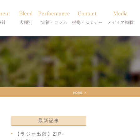
ment
Bleed
Perfoemance
Contact
Media
方針
犬種別
実績・コラム
提携・セミナー
メディア掲載
療
柴犬の皮膚病
犬種別
診療提携・セミナー開催
メディア掲載
事療法
シーズーの皮膚病
症状別
法
フレンチブルドッグの皮膚病
コラム「皮膚科のいろは」
トイプードルの皮膚病
天真爛漫ブログ
HOME
最新記事
【ラジオ出演】ZIP-