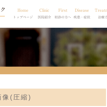
Home
Clinic
First
Disease
Treat
トップページ
医院紹介
初診の方へ
疾患・症状
治療
当院のご紹介
初診の方へ
アトピー・アレルギー
皮膚科特別診
獣医師紹介
オンライン診療
膿皮症・脂漏症
体質改善・食
求人案内
東京サテライト
脱毛症・アロペシアX
スキンケア療
アポキルが効かない皮膚病
像(圧縮)