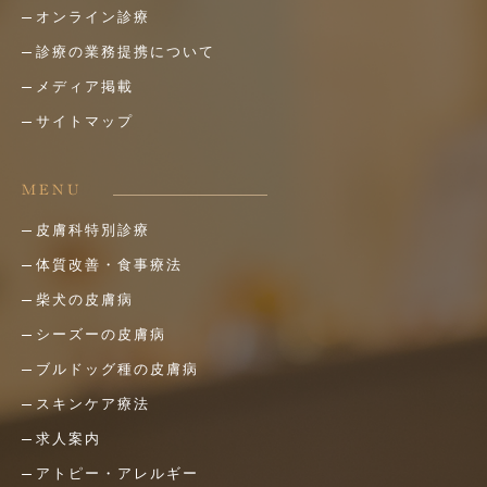
オンライン診療
診療の業務提携について
メディア掲載
サイトマップ
MENU
皮膚科特別診療
体質改善・食事療法
柴犬の皮膚病
シーズーの皮膚病
ブルドッグ種の皮膚病
スキンケア療法
求人案内
アトピー・アレルギー