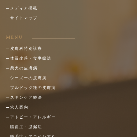
メディア掲載
サイトマップ
MENU
皮膚科特別診療
体質改善・食事療法
柴犬の皮膚病
シーズーの皮膚病
ブルドッグ種の皮膚病
スキンケア療法
求人案内
アトピー・アレルギー
膿皮症・脂漏症
脱毛症・アロペシアX