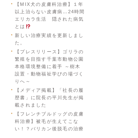
【MIX犬の皮膚科治療】１年
以上治らない皮膚病…24時間
エリカラ生活 隠された病気
とは
新しい治療実績を更新しまし
た。
【プレスリリース】ゴリラの
繁殖を目指す千葉市動物公園
本格環境整備に着手 ～樹木
設置・動物福祉学びの場づく
りへ～
【メディア掲載】「社長の履
歴書」に院長の平川先生が掲
載されました
【フレンチブルドッグの皮膚
科治療】被毛が生えてこな
い！？バリカン後脱毛の治療