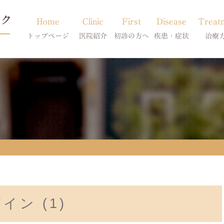
Home
Clinic
First
Disease
Treat
トップページ
医院紹介
初診の方へ
疾患・症状
治療
当院のご紹介
初診の方へ
アトピー・アレルギー
皮膚科特別診
獣医師紹介
オンライン診療
膿皮症・脂漏症
体質改善・食
求人案内
東京サテライト
脱毛症・アロペシアX
スキンケア療
アポキルが効かない皮膚病
ン (1)