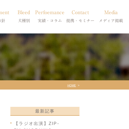
ment
Bleed
Perfoemance
Contact
Media
方針
犬種別
実績・コラム
提携・セミナー
メディア掲載
療
柴犬の皮膚病
犬種別
診療提携・セミナー開催
メディア掲載
事療法
シーズーの皮膚病
症状別
法
フレンチブルドッグの皮膚病
コラム「皮膚科のいろは」
トイプードルの皮膚病
天真爛漫ブログ
HOME
最新記事
【ラジオ出演】ZIP-