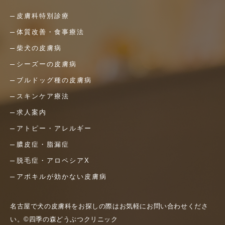
皮膚科特別診療
体質改善・食事療法
柴犬の皮膚病
シーズーの皮膚病
ブルドッグ種の皮膚病
スキンケア療法
求人案内
アトピー・アレルギー
膿皮症・脂漏症
脱毛症・アロペシアX
アポキルが効かない皮膚病
名古屋で犬の皮膚科をお探しの際はお気軽にお問い合わせくださ
い。©四季の森どうぶつクリニック