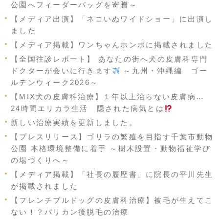
公園へフィーダーバッグを寄贈～
【メディア出演】「ネコいぬワイドショー」に出演し
ました
【メディア掲載】ワンちゃんホンポに掲載されました
【全国往診レポート】 あなたの街へ犬の皮膚科専門
ドクターが会いに行きます
～九州・沖縄編 ゴー
ルデンウィーク2026～
【MIX犬の皮膚科治療】１年以上治らない皮膚病…
24時間エリカラ生活 隠された病気とは
新しい治療実績を更新しました。
【プレスリリース】ゴリラの繁殖を目指す千葉市動物
公園 本格環境整備に着手 ～樹木設置・動物福祉学び
の場づくりへ～
【メディア掲載】「社長の履歴書」に院長の平川先生
が掲載されました
【フレンチブルドッグの皮膚科治療】被毛が生えてこ
ない！？バリカン後脱毛の治療