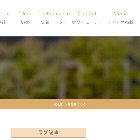
ment
Bleed
Perfoemance
Contact
Media
方針
犬種別
実績・コラム
提携・セミナー
メディア掲載
療
柴犬の皮膚病
犬種別
診療提携・セミナー開催
メディア掲載
事療法
シーズーの皮膚病
症状別
法
フレンチブルドッグの皮膚病
コラム「皮膚科のいろは」
トイプードルの皮膚病
天真爛漫ブログ
HOME
皮膚科ブログ
最新記事