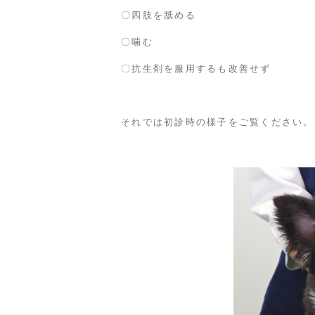
〇四肢を舐める
〇噛む
〇抗生剤を服用するも改善せず
それでは初診時の様子をご覧ください。