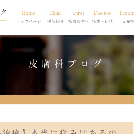
Home
Clinic
First
Disease
Treat
トップページ
医院紹介
初診の方へ
疾患・症状
治療
当院のご紹介
初診の方へ
アトピー・アレルギー
皮膚科特別診
獣医師紹介
オンライン診療
膿皮症・脂漏症
体質改善・食
皮膚科ブログ
求人案内
東京サテライト
脱毛症・アロペシアX
スキンケア療
アポキルが効かない皮膚病
科治療】本当に痒みはあるの