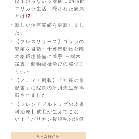
以上治らない皮膚病…24時間
エリカラ生活 隠された病気
とは
新しい治療実績を更新しまし
た。
【プレスリリース】ゴリラの
繁殖を目指す千葉市動物公園
本格環境整備に着手 ～樹木
設置・動物福祉学びの場づく
りへ～
【メディア掲載】「社長の履
歴書」に院長の平川先生が掲
載されました
【フレンチブルドッグの皮膚
科治療】被毛が生えてこな
い！？バリカン後脱毛の治療
SEARCH