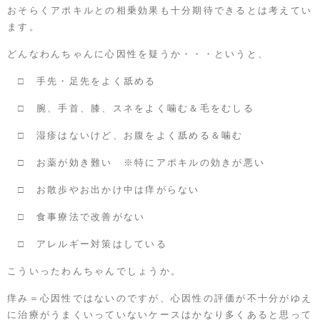
おそらくアポキルとの相乗効果も十分期待できるとは考えてい
ます。
どんなわんちゃんに心因性を疑うか・・・というと、
□ 手先・足先をよく舐める
□ 腕、手首、膝、スネをよく噛む＆毛をむしる
□ 湿疹はないけど、お腹をよく舐める＆噛む
□ お薬が効き難い ※特にアポキルの効きが悪い
□ お散歩やお出かけ中は痒がらない
□ 食事療法で改善がない
□ アレルギー対策はしている
こういったわんちゃんでしょうか。
痒み＝心因性ではないのですが、心因性の評価が不十分がゆえ
に治療がうまくいっていないケースはかなり多くあると思って