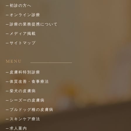
初診の方へ
オンライン診療
診療の業務提携について
メディア掲載
サイトマップ
MENU
皮膚科特別診療
体質改善・食事療法
柴犬の皮膚病
シーズーの皮膚病
ブルドッグ種の皮膚病
スキンケア療法
求人案内