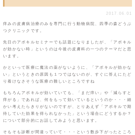
2017.06.01
痒みの皮膚病治療のみを専門に行う動物病院、四季の森どうぶ
つクリニックです。
先日の
アポキルセミナー
でも話題になりましたが、「アポキル
が効かない時」というのは今後の皮膚科の一つのテーマだと思
います。
かといって医療に魔法の薬がないように、「アポキルが効かな
い」というときの原因も１つではないのが、すぐに答えにたど
り着けなさそうな医療の難しいところですね
もちろんアポキルが効いていても、「まだ痒い」や「減らすと
痒がる」であれば、何をもって効いているというのか・・・細
かい考えたらきりがないのですが、とりあえず「アポキルで期
待していた効果を得られなかった」という場合にどうするか？
について部分的にお話してみようと思います。
そもそも診断が間違っていて・・・という数歩下がったところ