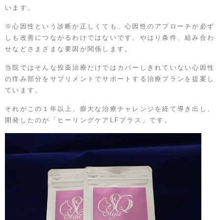
います。
※心因性という診断が正しくても、心因性のアプローチが必ず
しも改善につながるわけではないです。やはり条件、組み合わ
せなどさまざまな要因が関係します。
当院ではそんな投薬治療だけではカバーしきれていない心因性
の痒み部分をサプリメントでサポートする治療プランを提案し
ています。
それがこの１年以上、膨大な治療チャレンジを経て導き出し、
開発したのが「ヒーリングケアLFプラス」です。