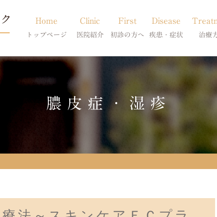
Home
Clinic
First
Disease
Treat
トップページ
医院紹介
初診の方へ
疾患・症状
治療
当院のご紹介
初診の方へ
アトピー・アレルギー
皮膚科特別診
獣医師紹介
オンライン診療
膿皮症・脂漏症
体質改善・食
膿皮症・湿疹
求人案内
東京サテライト
脱毛症・アロペシアX
スキンケア療
アポキルが効かない皮膚病
治療法～スキンケアＥＣプラ