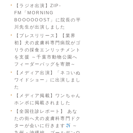
【ラジオ出演】ZIP-
FM「MORNING
BOOOOOOST」に院長の平
川先生が出演しました
【プレスリリース】【業界
初】犬の皮膚科専門病院がゴ
リラの採食エンリッチメント
を支援 ～千葉市動物公園へ
フィーダーバッグを寄贈～
【メディア出演】「ネコいぬ
ワイドショー」に出演しまし
た
【メディア掲載】ワンちゃん
ホンポに掲載されました
【全国往診レポート】 あな
たの街へ犬の皮膚科専門ドク
ターが会いに行きます
～
九州・沖縄編 ゴールデンウ