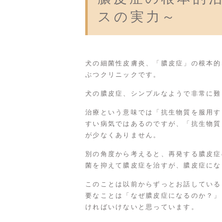
スの実力～
犬の細菌性皮膚炎、「膿皮症」の根本的
ぶつクリニックです。
犬の膿皮症、シンプルなようで非常に難
治療という意味では「抗生物質を服用す
すい病気ではあるのですが、「抗生物質
が少なくありません。
別の角度から考えると、再発する膿皮症
菌を抑えて膿皮症を治すが、膿皮症にな
このことは以前からずっとお話している
要なことは「なぜ膿皮症になるのか？」
ければいけないと思っています。