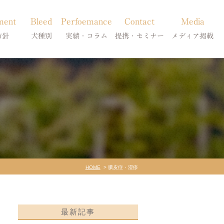
ment
Bleed
Perfoemance
Contact
Media
方針
犬種別
実績・コラム
提携・セミナー
メディア掲載
療
柴犬の皮膚病
犬種別
診療提携・セミナー開催
メディア掲載
事療法
シーズーの皮膚病
症状別
法
フレンチブルドッグの皮膚病
コラム「皮膚科のいろは」
トイプードルの皮膚病
天真爛漫ブログ
HOME
膿皮症・湿疹
最新記事