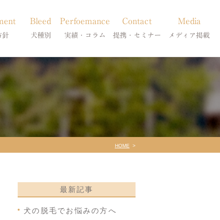
ment
Bleed
Perfoemance
Contact
Media
方針
犬種別
実績・コラム
提携・セミナー
メディア掲載
療
柴犬の皮膚病
犬種別
診療提携・セミナー開催
メディア掲載
事療法
シーズーの皮膚病
症状別
法
フレンチブルドッグの皮膚病
コラム「皮膚科のいろは」
トイプードルの皮膚病
天真爛漫ブログ
HOME
最新記事
犬の脱毛でお悩みの方へ