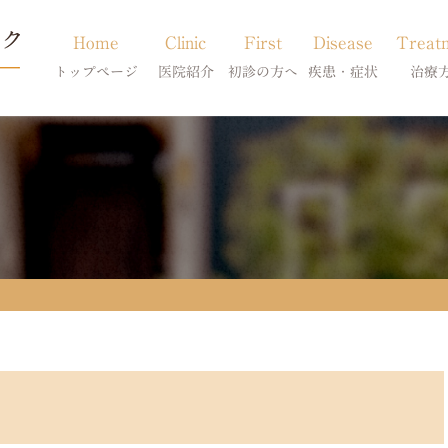
Home
Clinic
First
Disease
Treat
トップページ
医院紹介
初診の方へ
疾患・症状
治療
当院のご紹介
初診の方へ
アトピー・アレルギー
皮膚科特別診
獣医師紹介
オンライン診療
膿皮症・脂漏症
体質改善・食
求人案内
東京サテライト
脱毛症・アロペシアX
スキンケア療
アポキルが効かない皮膚病