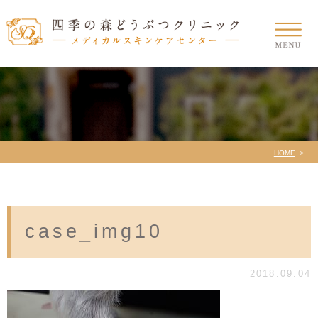
HOME
case_img10
2018.09.04