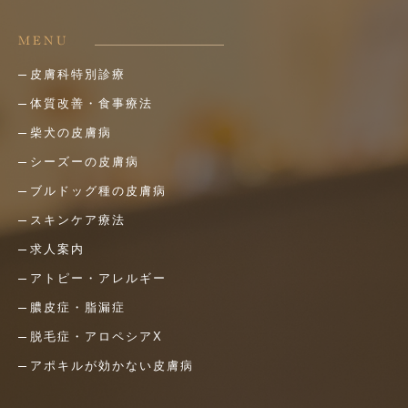
MENU
皮膚科特別診療
体質改善・食事療法
柴犬の皮膚病
シーズーの皮膚病
ブルドッグ種の皮膚病
スキンケア療法
求人案内
アトピー・アレルギー
膿皮症・脂漏症
脱毛症・アロペシアX
アポキルが効かない皮膚病